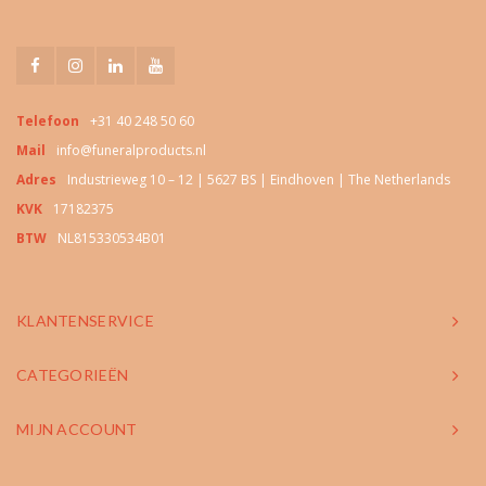
Telefoon
+31 40 248 50 60
Mail
info@funeralproducts.nl
Adres
Industrieweg 10 – 12 | 5627 BS | Eindhoven | The Netherlands
KVK
17182375
BTW
NL815330534B01
KLANTENSERVICE
CATEGORIEËN
MIJN ACCOUNT