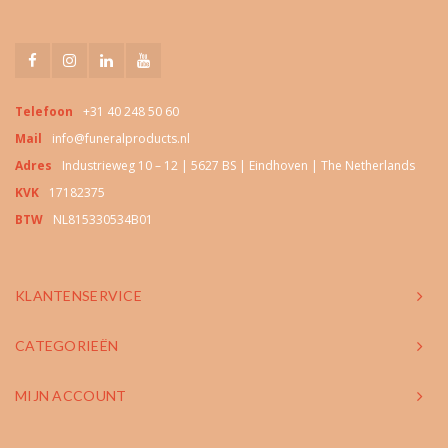
Telefoon
+31 40 248 50 60
Mail
info@funeralproducts.nl
Adres
Industrieweg 10 – 12 | 5627 BS | Eindhoven | The Netherlands
KVK
17182375
BTW
NL815330534B01
KLANTENSERVICE
CATEGORIEËN
MIJN ACCOUNT