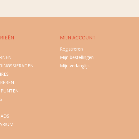
RIEËN
MIJN ACCOUNT
Registreren
URNEN
Mijn bestellingen
RINGSSIERADEN
Mijn verlanglijst
IRES
REREN
PPUNTEN
S
ADS
ARIUM