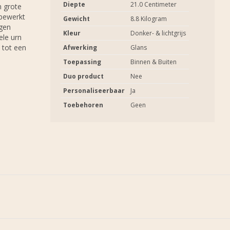
Diepte
21.0 Centimeter
n grote
 bewerkt
Gewicht
8.8 Kilogram
igen
Kleur
Donker- & lichtgrijs
ele urn
 tot een
Afwerking
Glans
Toepassing
Binnen & Buiten
Duo product
Nee
Personaliseerbaar
Ja
Toebehoren
Geen