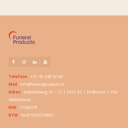
Telefoon
+31 40 248 50 60
Mail
info@funeralproducts.nl
Adres
Industrieweg 10 – 12 | 5627 BS | Eindhoven | The
Netherlands
KVK
17182375
BTW
NL815330534B01