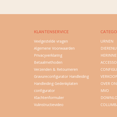
KLANTENSERVICE
CATEGO
Veelgestelde vragen
URNEN
Algemene Voorwaarden
DIEREN
Privacyverklaring
HERINNE
Betaalmethoden
ACCESSO
Verzenden & Retourneren
CONFIGU
Gravureconfigurator Handleiding
VERKOO
Handleiding Gedenkplaten
OVER ON
configurator
MVO
Klachtenformulier
DOWNLO
Vulinstructievideo
COLUMB