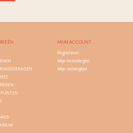
RIEËN
MIJN ACCOUNT
Registreren
URNEN
Mijn bestellingen
RINGSSIERADEN
Mijn verlanglijst
IRES
REREN
PPUNTEN
S
ADS
ARIUM