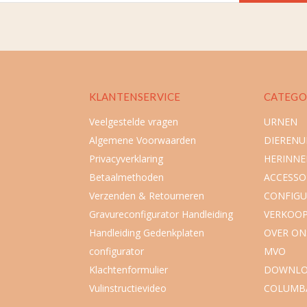
KLANTENSERVICE
CATEGO
Veelgestelde vragen
URNEN
Algemene Voorwaarden
DIEREN
Privacyverklaring
HERINNE
Betaalmethoden
ACCESSO
Verzenden & Retourneren
CONFIGU
Gravureconfigurator Handleiding
VERKOO
Handleiding Gedenkplaten
OVER ON
configurator
MVO
Klachtenformulier
DOWNLO
Vulinstructievideo
COLUMB