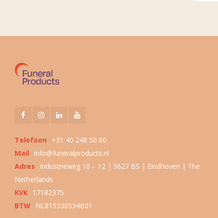
Telefoon
+31 40 248 50 60
Mail
info@funeralproducts.nl
Adres
Industrieweg 10 – 12 | 5627 BS | Eindhoven | The
Netherlands
KVK
17182375
BTW
NL815330534B01