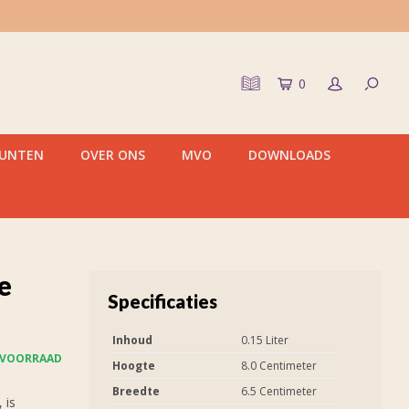
0
PUNTEN
OVER ONS
MVO
DOWNLOADS
e
Specificaties
Inhoud
0.15 Liter
 VOORRAAD
Hoogte
8.0 Centimeter
Breedte
6.5 Centimeter
 is