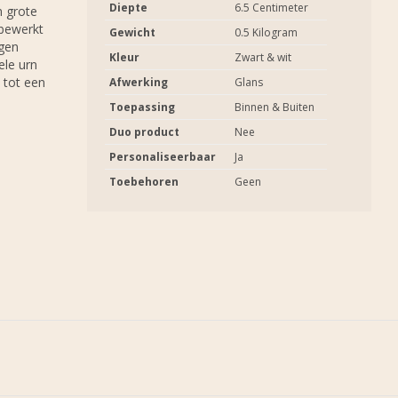
Diepte
6.5 Centimeter
n grote
 bewerkt
Gewicht
0.5 Kilogram
igen
Kleur
Zwart & wit
ele urn
 tot een
Afwerking
Glans
Toepassing
Binnen & Buiten
Duo product
Nee
Personaliseerbaar
Ja
Toebehoren
Geen