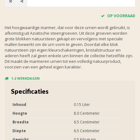
OP VOORRAAD
Het hoogwaardige marmer, dat voor deze urnen wordt gebruikt, is
afkomstig uit Aziatische steengroeven. Uit deze groeven worden
grote blokken natuursteen gekapt en vervolgens met speciale
mallen bewerkt om de urn vorm te geven. Doordat elke blok
natuursteen zijn eigen kleurschakeringen, kristalstructuur en
aderen heeft zal geen enkele urn binnen de collectie hetzelfde zijn.
Dit maakt de marmeren urnen tot een volledig natuurproduct,
voorzien van een geheel eigen karakter.
1-2 WERKDAGEN
Specificaties
Inhoud
0.15 Liter
Hoogte
8.0 Centimeter
Breedte
6.5 Centimeter
Diepte
6.5 Centimeter
Gewicht
0.5 Kilogram