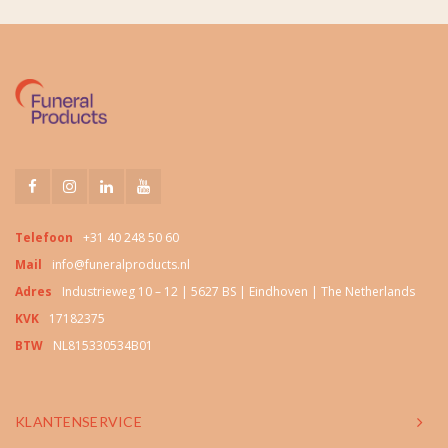
Telefoon
+31 40 248 50 60
Mail
info@funeralproducts.nl
Adres
Industrieweg 10 – 12 | 5627 BS | Eindhoven | The Netherlands
KVK
17182375
BTW
NL815330534B01
KLANTENSERVICE