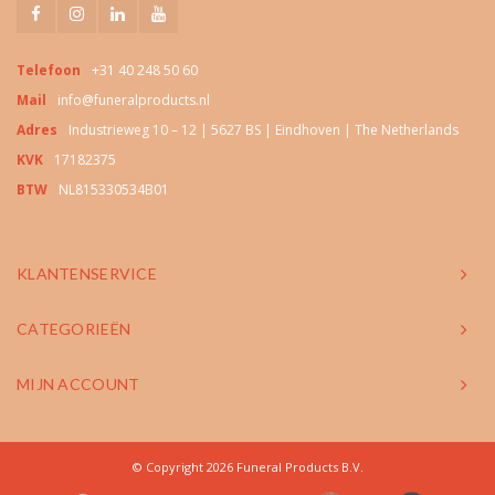
Telefoon
+31 40 248 50 60
Mail
info@funeralproducts.nl
Adres
Industrieweg 10 – 12 | 5627 BS | Eindhoven | The Netherlands
KVK
17182375
BTW
NL815330534B01
KLANTENSERVICE
CATEGORIEËN
MIJN ACCOUNT
© Copyright 2026 Funeral Products B.V.