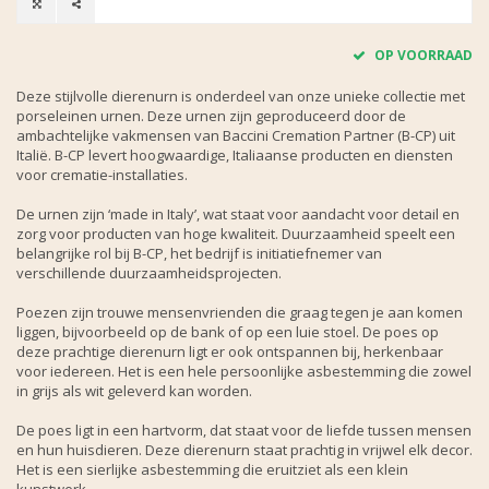
OP VOORRAAD
Deze stijlvolle dierenurn is onderdeel van onze unieke collectie met
porseleinen urnen. Deze urnen zijn geproduceerd door de
ambachtelijke vakmensen van Baccini Cremation Partner (B-CP) uit
Italië. B-CP levert hoogwaardige, Italiaanse producten en diensten
voor crematie-installaties.
De urnen zijn ‘made in Italy’, wat staat voor aandacht voor detail en
zorg voor producten van hoge kwaliteit. Duurzaamheid speelt een
belangrijke rol bij B-CP, het bedrijf is initiatiefnemer van
verschillende duurzaamheidsprojecten.
Poezen zijn trouwe mensenvrienden die graag tegen je aan komen
liggen, bijvoorbeeld op de bank of op een luie stoel. De poes op
deze prachtige dierenurn ligt er ook ontspannen bij, herkenbaar
voor iedereen. Het is een hele persoonlijke asbestemming die zowel
in grijs als wit geleverd kan worden.
De poes ligt in een hartvorm, dat staat voor de liefde tussen mensen
en hun huisdieren. Deze dierenurn staat prachtig in vrijwel elk decor.
Het is een sierlijke asbestemming die eruitziet als een klein
kunstwerk.