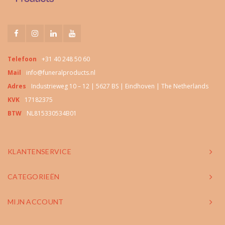
Telefoon
+31 40 248 50 60
Mail
info@funeralproducts.nl
Adres
Industrieweg 10 – 12 | 5627 BS | Eindhoven | The Netherlands
KVK
17182375
BTW
NL815330534B01
KLANTENSERVICE
CATEGORIEËN
MIJN ACCOUNT