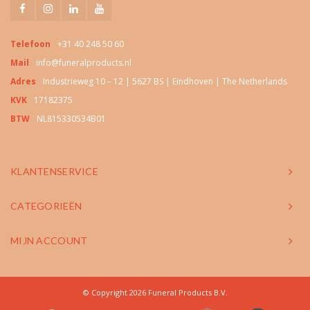
Telefoon
+31 40 248 50 60
Mail
info@funeralproducts.nl
Adres
Industrieweg 10 – 12 | 5627 BS | Eindhoven | The Netherlands
KVK
17182375
BTW
NL815330534B01
KLANTENSERVICE
CATEGORIEËN
MIJN ACCOUNT
© Copyright 2026 Funeral Products B.V.