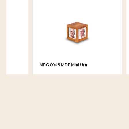
MPG 004 S MDF Mini Urn
MPG 006 L