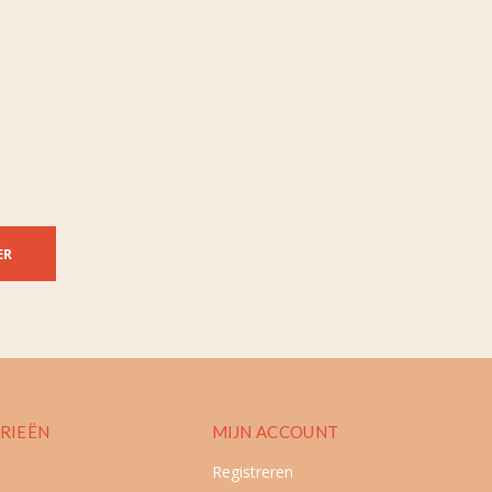
ER
RIEËN
MIJN ACCOUNT
Registreren