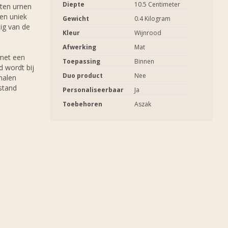
Diepte
10.5 Centimeter
uten urnen
en uniek
Gewicht
0.4 Kilogram
ig van de
Kleur
Wijnrood
Afwerking
Mat
 met een
Toepassing
Binnen
d wordt bij
Duo product
Nee
malen
stand
Personaliseerbaar
Ja
Toebehoren
Aszak