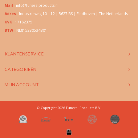
Mail
info@funeralproducts.nl
Adres
Industrieweg 10 – 12 | 5627 BS | Eindhoven | The Netherlands
KVK
17182375
BTW
NL815330534B01
KLANTENSERVICE
CATEGORIEËN
MIJN ACCOUNT
© Copyright 2026 Funeral Products B.V.