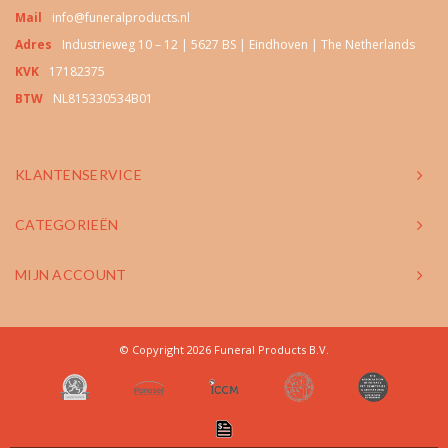
Mail
info@funeralproducts.nl
Adres
Industrieweg 10 – 12 | 5627 BS | Eindhoven | The Netherlands
KVK
17182375
BTW
NL815330534B01
KLANTENSERVICE
CATEGORIEËN
MIJN ACCOUNT
© Copyright 2026 Funeral Products B.V.