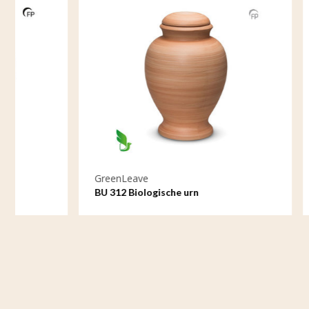
GreenLeave
GreenLeav
BU 312 Biologische urn
BU 313 Bio