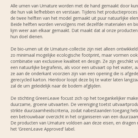
Alle urnen van Urnature worden met de hand gemaakt door kun
die hun vak liefhebben en verstaan. Tijdens het productieproce
de twee helften van het model gemaakt uit puur natuurlijke ele
Beide helften worden vervolgens met dezelfde materialen en bi
lijm weer aan elkaar gemaakt. Dat maakt dat al onze producten
hun doel dienen.
De bio-urnen uit de Urnature-collectie zijn niet alleen ontwikkel
zo minimaal mogelijke ecologische footprint, maar vormen ook
combinatie van exclusieve kwaliteit en design. Ze zijn geschikt 
een natuurlijke begrafenis, als voor een uitvaart op het water, 
ze aan de onderkant voorzien zijn van een opening die is afged
gerecycled karton. Hierdoor loopt deze bij te water laten langz
zal de urn geleidelijk naar de bodem afglijden.
De stichting GreenLeave focust zich op het toegankelijker mak
duurzame, groene uitvaarten. De vereniging toetst uitvaartprod
strikte duurzaamheidscriteria, zodat nabestaanden toegang heb
een betrouwbaar overzicht in het organiseren van een duurzaam
De producten van Urnature voldoen aan deze eisen, en dragen 
het ‘GreenLeave Approved’ label.