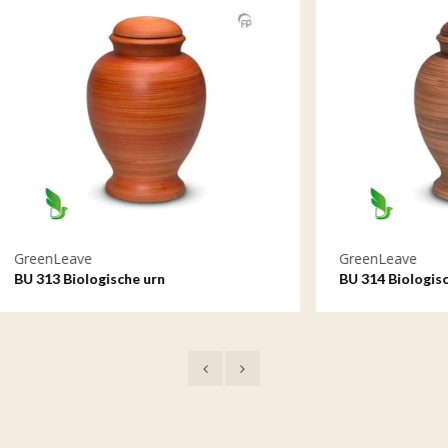
e
GreenLeave
logische urn
BU 314 Biologische urn