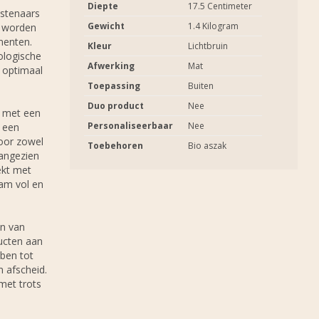
Diepte
17.5 Centimeter
stenaars
Gewicht
1.4 Kilogram
s worden
menten.
Kleur
Lichtbruin
ologische
Afwerking
Mat
 optimaal
Toepassing
Buiten
Duo product
Nee
d met een
Personaliseerbaar
Nee
 een
voor zowel
Toebehoren
Bio aszak
aangezien
ekt met
aam vol en
en van
ucten aan
ben tot
 afscheid.
met trots