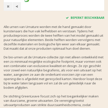
BEPERKT BESCHIKBAAR
Alle urnen van Urnature worden met de hand gemaakt door
kunstenaars die hun vak liefhebben en verstaan. Tijdens het
productieproces worden de twee helften van het model gemaakt uit
puur natuurlijke elementen. Beide helften worden vervolgens met
dezelfde materialen en biologische lijm weer aan elkaar gemaakt.
Dat maakt dat al onze producten optimaal hun doel dienen.
De bio-urnen uit de Urnature-collectie zijn niet alleen ontwikkeld met
een zo minimaal mogelijke ecologische footprint, maar vormen ook
een combinatie van exclusieve kwaliteit en design. Ze zijn geschikt
voor zowel een natuurlijke begrafenis, als voor een uitvaart op het
water, aangezien ze aan de onderkant voorzien zijn van een
opening die is afgedekt met gerecycled karton. Hierdoor loopt deze
bij te water laten langzaam vol en zal de urn geleidelijk naar de
bodem afglijden.
De stichting GreenLeave focust zich op het toegankelijker maken
van duurzame, groene uitvaarten. De vereniging toetst
uitvaartproducten aan strikte duurzaamheidscriteria, zodat