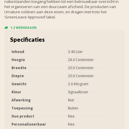
nabestaanden toegang hebben tot een betrouwbaar overzicht in
het organiseren van een duurzaam afscheid. De producten van
Urnature voldoen aan deze eisen, en dragen met trots het
‘GreenLeave Approved’ label.
1-2 WERKDAGEN
Specificaties
Inhoud
3.40 Liter
Hoogte
28.0 Centimeter
Breedte
20.0 Centimeter
Diepte
20.0 Centimeter
Gewicht
2.0 Kilogram
Kleur
Signaalbruin
Afwerking
Mat
Toepassing
Buiten
Duo product
Nee
Personaliseerbaar
Nee