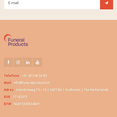
Telefoon
+31 40 248 50 60
Mail
info@funeralproducts.nl
Adres
Industrieweg 10 – 12 | 5627 BS | Eindhoven | The Netherlands
KVK
17182375
BTW
NL815330534B01