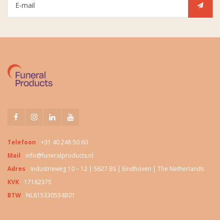
Telefoon
+31 40 248 50 60
Mail
info@funeralproducts.nl
Adres
Industrieweg 10 – 12 | 5627 BS | Eindhoven | The Netherlands
KVK
17182375
BTW
NL815330534B01