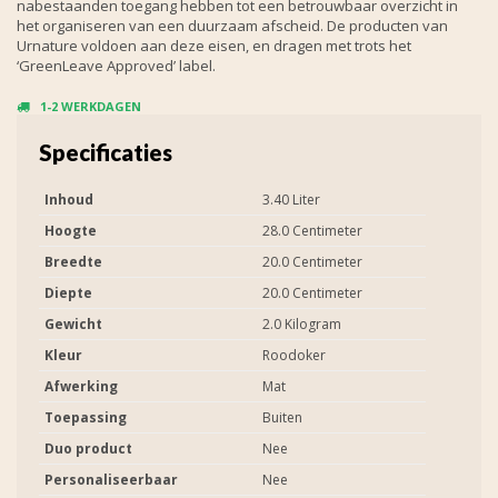
nabestaanden toegang hebben tot een betrouwbaar overzicht in
het organiseren van een duurzaam afscheid. De producten van
Urnature voldoen aan deze eisen, en dragen met trots het
‘GreenLeave Approved’ label.
1-2 WERKDAGEN
Specificaties
Inhoud
3.40 Liter
Hoogte
28.0 Centimeter
Breedte
20.0 Centimeter
Diepte
20.0 Centimeter
Gewicht
2.0 Kilogram
Kleur
Roodoker
Afwerking
Mat
Toepassing
Buiten
Duo product
Nee
Personaliseerbaar
Nee