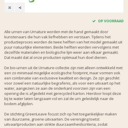
OP VOORRAAD
Alle urnen van Urnature worden met de hand gemaakt door
kunstenaars die hun vak liefhebben en verstaan. Tijdens het
productieproces worden de twee helften van het model gemaakt uit
puur natuurlijke elementen. Beide helften worden vervolgens met
dezelfde materialen en biologische lijm weer aan elkaar gemaakt.
Dat maakt dat al onze producten optimaal hun doel dienen.
De bio-urnen uit de Urnature-collectie zijn niet alleen ontwikkeld met
een zo minimaal mogelijke ecologische footprint, maar vormen ook
een combinatie van exclusieve kwaliteit en design. Ze zijn geschikt
voor zowel een natuurlijke begrafenis, als voor een uitvaart op het
water, aangezien ze aan de onderkant voorzien zijn van een
opening die is afgedekt met gerecycled karton. Hierdoor loopt deze
bij te water laten langzaam vol en zal de urn geleidelijk naar de
bodem afglijden.
De stichting GreenLeave focust zich op het toegankelijker maken
van duurzame, groene uitvaarten. De vereniging toetst
uitvaartproducten aan strikte duurzaamheidscriteria, zodat