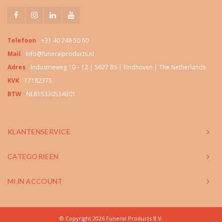
Telefoon
+31 40 248 50 60
Mail
info@funeralproducts.nl
Adres
Industrieweg 10 – 12 | 5627 BS | Eindhoven | The Netherlands
KVK
17182375
BTW
NL815330534B01
KLANTENSERVICE
CATEGORIEËN
MIJN ACCOUNT
© Copyright 2026 Funeral Products B.V.