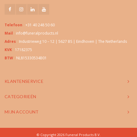
Telefoon
+31 40 248 50 60
Mail
info@funeralproducts.nl
Adres
Industrieweg 10 – 12 | 5627 BS | Eindhoven | The Netherlands
KVK
17182375
BTW
NL815330534B01
KLANTENSERVICE
CATEGORIEËN
MIJN ACCOUNT
© Copyright 2026 Funeral Products B.V.