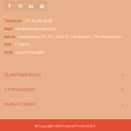
Telefoon
+31 40 248 50 60
Mail
info@funeralproducts.nl
Adres
Industrieweg 10 – 12 | 5627 BS | Eindhoven | The Netherlands
KVK
17182375
BTW
NL815330534B01
KLANTENSERVICE
CATEGORIEËN
MIJN ACCOUNT
© Copyright 2026 Funeral Products B.V.