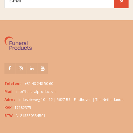
Telefoon
+31 40 248 50 60
Mail
info@funeralproducts.nl
Adres
Industrieweg 10 – 12 | 5627 BS | Eindhoven | The Netherlands
KVK
17182375
BTW
NL815330534B01