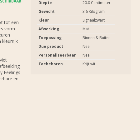
SCHIKBAAR
Diepte
20.0 Centimeter
Gewicht
3.6 Kilogram
Kleur
Signaalzwart
t tot een
rs vorm
Afwerking
Mat
euren
Toepassing
Binnen & Buiten
 kleurrijk
Duo product
Nee
Personaliseerbaar
Nee
 Met
Toebehoren
Krijt wit
afbeelding
y Feelings
erbare en