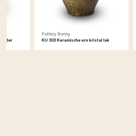
Pottery Bonny
Pottery B
KU 303 Keramische urn kristal lak
KU 303 K 
kristal lak