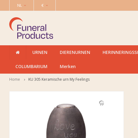
NL
€
URNEN
DIERENURNEN
HERINNERINGSS
COLUMBARIUM
Merken
Home
KU 305 Keramische urn My Feelings