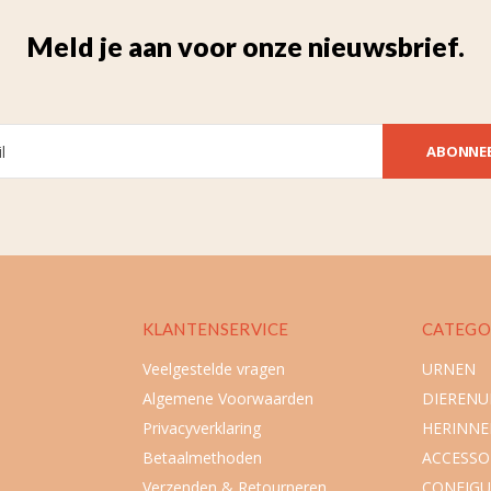
Meld je aan voor onze nieuwsbrief.
ABONNE
KLANTENSERVICE
CATEGO
Veelgestelde vragen
URNEN
Algemene Voorwaarden
DIEREN
Privacyverklaring
HERINNE
Betaalmethoden
ACCESSO
Verzenden & Retourneren
CONFIGU