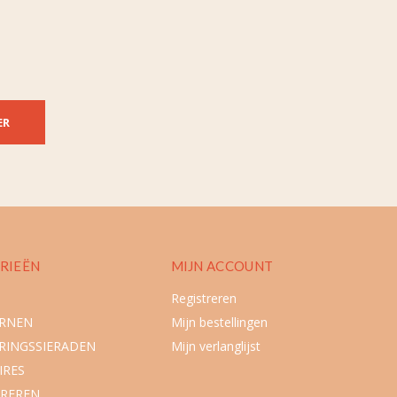
ER
RIEËN
MIJN ACCOUNT
Registreren
URNEN
Mijn bestellingen
RINGSSIERADEN
Mijn verlanglijst
IRES
REREN