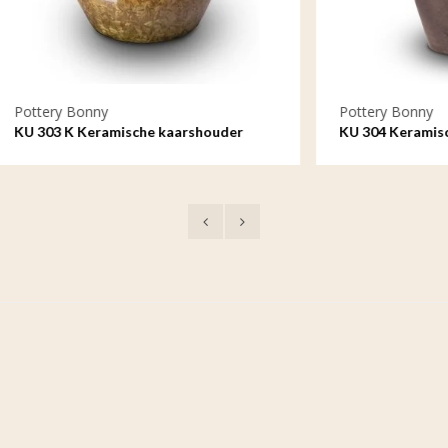
onny
Pottery Bonny
Keramische kaarshouder
KU 304 Keramische urn metal