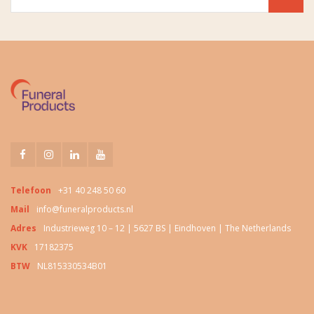
Telefoon
+31 40 248 50 60
Mail
info@funeralproducts.nl
Adres
Industrieweg 10 – 12 | 5627 BS | Eindhoven | The Netherlands
KVK
17182375
BTW
NL815330534B01