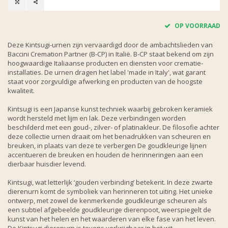
OP VOORRAAD
Deze Kintsugi-urnen zijn vervaardigd door de ambachtslieden van
Baccini Cremation Partner (B-CP) in Italië. B-CP staat bekend om zijn
hoogwaardige Italiaanse producten en diensten voor crematie-
installaties. De urnen dragen het label 'made in Italy', wat garant
staat voor zorgvuldige afwerking en producten van de hoogste
kwaliteit.
Kintsugi is een Japanse kunst techniek waarbij gebroken keramiek
wordt hersteld met lijm en lak. Deze verbindingen worden
beschilderd met een goud-, zilver- of platinakleur. De filosofie achter
deze collectie urnen draait om het benadrukken van scheuren en
breuken, in plaats van deze te verbergen De goudkleurige lijnen
accentueren de breuken en houden de herinneringen aan een
dierbaar huisdier levend.
Kintsugi, wat letterlijk ‘gouden verbinding’ betekent. In deze zwarte
dierenurn komt de symboliek van herinneren tot uiting. Het unieke
ontwerp, met zowel de kenmerkende goudkleurige scheuren als
een subtiel afgebeelde goudkleurige dierenpoot, weerspiegelt de
kunst van het helen en het waarderen van elke fase van het leven.
De Kintsugi dierenurn is tevens verkrijgbaar in het wit.