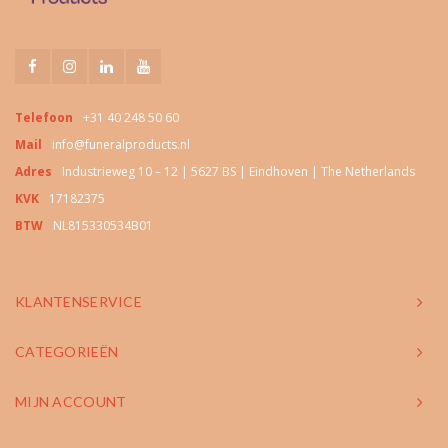
Telefoon
+31 40 248 50 60
Mail
info@funeralproducts.nl
Adres
Industrieweg 10 – 12 | 5627 BS | Eindhoven | The Netherlands
KVK
17182375
BTW
NL815330534B01
KLANTENSERVICE
CATEGORIEËN
MIJN ACCOUNT