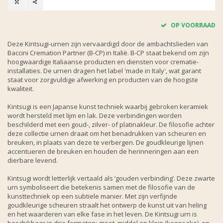
OP VOORRAAD
Deze Kintsugi-urnen zijn vervaardigd door de ambachtslieden van
Baccini Cremation Partner (B-CP) in Italië. B-CP staat bekend om zijn
hoogwaardige Italiaanse producten en diensten voor crematie-
installaties. De urnen dragen het label 'made in Italy', wat garant
staat voor zorgvuldige afwerking en producten van de hoogste
kwaliteit.
Kintsugi is een Japanse kunst techniek waarbij gebroken keramiek
wordt hersteld met lijm en lak. Deze verbindingen worden
beschilderd met een goud-, zilver- of platinakleur. De filosofie achter
deze collectie urnen draait om het benadrukken van scheuren en
breuken, in plaats van deze te verbergen. De goudkleurige lijnen
accentueren de breuken en houden de herinneringen aan een
dierbare levend.
Kintsugi wordt letterlijk vertaald als ‘gouden verbinding’. Deze zwarte
urn symboliseert die betekenis samen met de filosofie van de
kunsttechniek op een subtiele manier. Met zijn verfijnde
goudkleurige scheuren straalt het ontwerp de kunst uit van heling
en het waarderen van elke fase in het leven. De Kintsugi urn is
beschikbaar in drie formaten: groot, middel en klein (keepsake), en