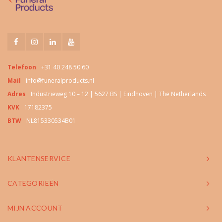
Telefoon
+31 40 248 50 60
Mail
info@funeralproducts.nl
Adres
Industrieweg 10 – 12 | 5627 BS | Eindhoven | The Netherlands
KVK
17182375
BTW
NL815330534B01
KLANTENSERVICE
CATEGORIEËN
MIJN ACCOUNT