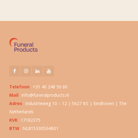
Telefoon
+31 40 248 50 60
Mail
info@funeralproducts.nl
Adres
Industrieweg 10 – 12 | 5627 BS | Eindhoven | The
Netherlands
KVK
17182375
BTW
NL815330534B01