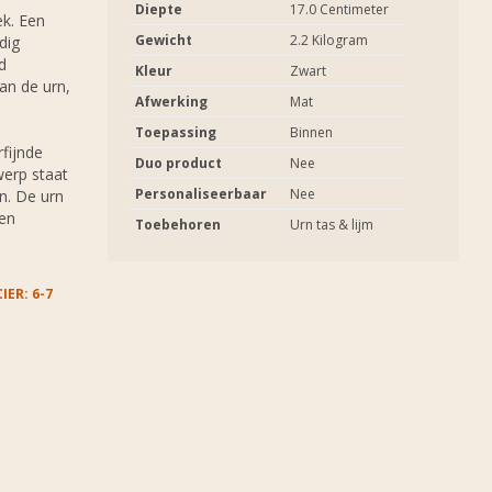
Diepte
17.0 Centimeter
k. Een
Gewicht
2.2 Kilogram
dig
d
Kleur
Zwart
an de urn,
Afwerking
Mat
Toepassing
Binnen
fijnde
Duo product
Nee
werp staat
Personaliseerbaar
Nee
n. De urn
een
Toebehoren
Urn tas & lijm
IER: 6-7