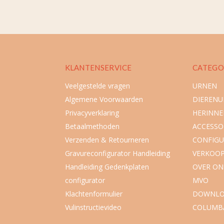
KLANTENSERVICE
CATEGO
Veelgestelde vragen
URNEN
Algemene Voorwaarden
DIEREN
Privacyverklaring
HERINNE
Betaalmethoden
ACCESSO
Verzenden & Retourneren
CONFIGU
Gravureconfigurator Handleiding
VERKOO
Handleiding Gedenkplaten
OVER ON
configurator
MVO
Klachtenformulier
DOWNLO
Vulinstructievideo
COLUMB