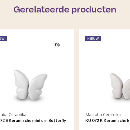
Gerelateerde producten
NIEUW
eramika
Mastaba Ceramika
eramische mini urn Butterfly
KU 072 K Keramische keepsa
Butterfly