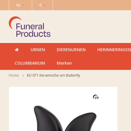
NL
€
URNEN
DIERENURNEN
HERINNERINGSS
COLUMBARIUM
Merken
Home
KU 071 Keramische urn Butterfly