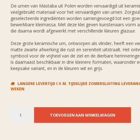
De urnen van Mastaba uit Polen worden vervaardigd uit keramie
veelgebruikt materiaal voor het vervaardigen van urnen. Zorgvul
geselecteerde ingrediënten worden samengevoegd tot een goe
bewerkbare kleimassa. Met deze klei geven kunstenaars vorm a
die daarna wordt afgewerkt met verschillende kleuren glazuur.
Deze grote keramische urn, ontworpen als vlinder, heeft een ver
matte zwarte afwerking die rust en sereniteit uitstraalt. Het ont
symbool voor de vrijheid van de ziel en de dierbare herinneringe
is daarnaast beschikbaar in drie kleinere formaten, waaronder 
keepsake variant, en in de kleuren wit en grijs.
LANGERE LEVERTIJD I.V.M. TIJDELIJKE ZOMERSLUITING LEVERANC
WEKEN
TOEVOEGEN AAN WINKELWAGEN