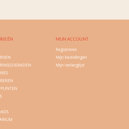
RIEËN
MIJN ACCOUNT
Registreren
URNEN
Mijn bestellingen
RINGSSIERADEN
Mijn verlanglijst
IRES
REREN
PPUNTEN
S
ADS
ARIUM