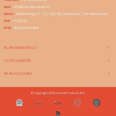
Mail
info@funeralproducts.nl
Adres
Industrieweg 10 – 12 | 5627 BS | Eindhoven | The Netherlands
KVK
17182375
BTW
NL815330534B01
KLANTENSERVICE
CATEGORIEËN
MIJN ACCOUNT
© Copyright 2026 Funeral Products B.V.