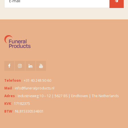
Telefoon
+31 40 248 50 60
Mail
info@funeralproducts.nl
Adres
Industrieweg 10 – 12 | 5627 BS | Eindhoven | The Netherlands
KVK
17182375
BTW
NL815330534B01