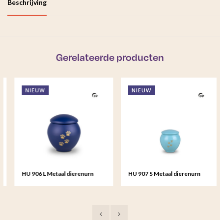
Beschrijving
Gerelateerde producten
NIEUW
NIEUW
HU 906 L Metaal dierenurn
HU 907 S Metaal dierenurn
groot - Ocean Spirit
klein - Tiffany Grace