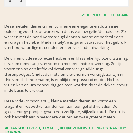
BEPERKT BESCHIKBAAR
Deze metalen dierenurnen vormen een elegante en duurzame
oplossing voor het bewaren van de as van uw geliefde huisdier. Ze
worden met de hand vervaardigd door Italiaanse ambachtslieden
en dragen het label ‘Made in Italy’, wat garant staat voor het gebruik
van hoogwaardige materialen en een verfijnde afwerking.
De urnen uit deze collectie hebben een klassieke, tijdloze uitstraling:
strak en eenvoudig van vorm en met een matte afwerking. Ze zijn
voorzien van een liefdevol detail van vier goudkleurige
dierenpootjes. Omdat de metalen dierenurnen verkrijgbaar zijn in
drie verschillende maten, is er altijd een passend model. Na het
vullen kan de urn eenvoudig gesloten worden door de deksel stevig
in de basis te drukken.
Deze rode (crimson soul), kleine metalen dierenurn vormt een
elegant en respectvol aandenken aan een geliefd huisdier. De
goudkleurige pootjes geven een verfijnde, stijlvolle touch. De urn is
ook beschikbaar in meerdere kleuren en twee grotere maten.
LANGERE LEVERTIJD I.V.M. TIJDELIJKE ZOMERSLUITING LEVERANCIER:
4-5 WEKEN