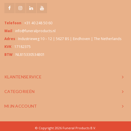
Telefoon
+31 40 248 50 60
Mail
info@funeralproducts.nl
Adres
Industrieweg 10 – 12 | 5627 BS | Eindhoven | The Netherlands
KVK
17182375
BTW
NL815330534B01
KLANTENSERVICE
CATEGORIEËN
MIJN ACCOUNT
© Copyright 2026 Funeral Products B.V.