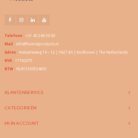
Telefoon
+31 40 248 50 60
Mail
info@funeralproducts.nl
Adres
Industrieweg 10 – 12 | 5627 BS | Eindhoven | The Netherlands
KVK
17182375
BTW
NL815330534B01
KLANTENSERVICE
CATEGORIEËN
MIJN ACCOUNT