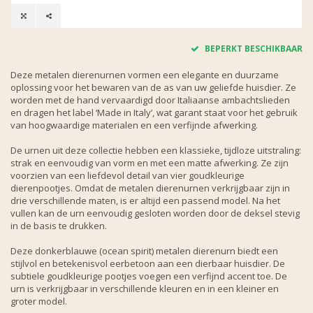
BEPERKT BESCHIKBAAR
Deze metalen dierenurnen vormen een elegante en duurzame
oplossing voor het bewaren van de as van uw geliefde huisdier. Ze
worden met de hand vervaardigd door Italiaanse ambachtslieden
en dragen het label ‘Made in Italy’, wat garant staat voor het gebruik
van hoogwaardige materialen en een verfijnde afwerking.
De urnen uit deze collectie hebben een klassieke, tijdloze uitstraling:
strak en eenvoudig van vorm en met een matte afwerking. Ze zijn
voorzien van een liefdevol detail van vier goudkleurige
dierenpootjes. Omdat de metalen dierenurnen verkrijgbaar zijn in
drie verschillende maten, is er altijd een passend model. Na het
vullen kan de urn eenvoudig gesloten worden door de deksel stevig
in de basis te drukken.
Deze donkerblauwe (ocean spirit) metalen dierenurn biedt een
stijlvol en betekenisvol eerbetoon aan een dierbaar huisdier. De
subtiele goudkleurige pootjes voegen een verfijnd accent toe. De
urn is verkrijgbaar in verschillende kleuren en in een kleiner en
groter model.