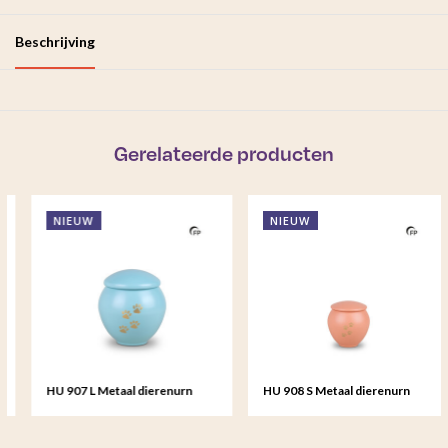
Beschrijving
Gerelateerde producten
NIEUW
NIEUW
HU 907 L Metaal dierenurn
HU 908 S Metaal dierenurn
groot - Tiffany Grace
klein - Peach Sunset