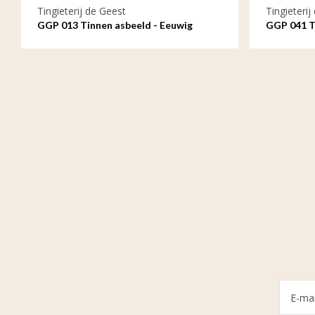
Tingieterij de Geest
Tingieterij
GGP 013 Tinnen asbeeld - Eeuwig
GGP 041 Ti
verbonden in liefde en trouw
gaan op de