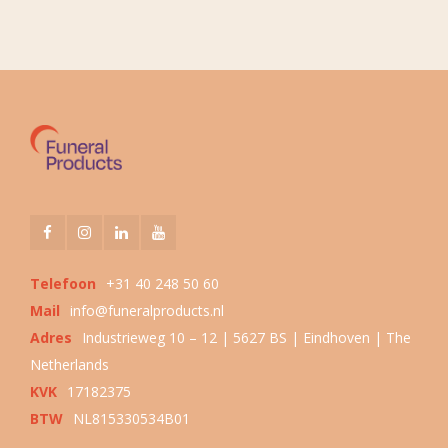
Telefoon
+31 40 248 50 60
Mail
info@funeralproducts.nl
Adres
Industrieweg 10 – 12 | 5627 BS | Eindhoven | The
Netherlands
KVK
17182375
BTW
NL815330534B01