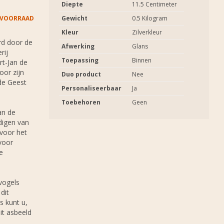
Diepte
11.5 Centimeter
 VOORRAAD
Gewicht
0.5 Kilogram
Kleur
Zilverkleur
rd door de
Afwerking
Glans
rij
Toepassing
Binnen
rt-Jan de
oor zijn
Duo product
Nee
 de Geest
Personaliseerbaar
Ja
Toebehoren
Geen
an de
digen van
 voor het
voor
e
 vogels
dit
s kunt u,
it asbeeld