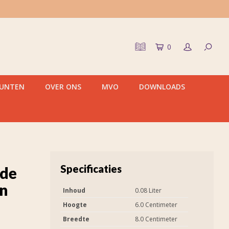
0
PUNTEN
OVER ONS
MVO
DOWNLOADS
Specificaties
fde
en
Inhoud
0.08 Liter
Hoogte
6.0 Centimeter
Breedte
8.0 Centimeter