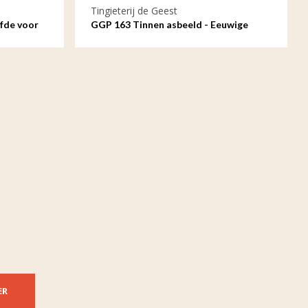
Tingieterij de Geest
efde voor
GGP 163 Tinnen asbeeld - Eeuwige
liefde, ovaal
ER