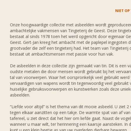
NIET OP
Onze hoogwaardige collectie met asbeelden wordt geproducee
ambachtelijke vakmensen van Tingieterij de Geest. Deze tingiete
bestaat al sinds 1978 toen het werd opgericht door eigenaar Ge
Geest. Gert-Jan kreeg het ambacht met de paplepel ingegoten d
grootvader die zelf een tingieterij had. Het team van Tingieterij
bestaat uit ambachtsmensen met passie voor hun vak.
De asbeelden in deze collectie zijn gemaakt van tin. Dit is een v
oudste metalen die door mensen wordt gebruikt bij het vervaar
tal van voorwerpen. Waar het oorspronkelijk veel gebruikt werd
vervaardigen van wapens wordt tin tegenwoordig veel gebruikt 
huiselijke gebruiksvoorwerpen en kunstwerken zoals deze uniek
asbeelden.
“Liefde voor altijd” is het thema van dit mooie asbeeld. U ziet 2
tegen elkaar aanzitten op een takje. De warmte spat van af van 
tafereel, u ziet direct dat het hier om liefde gaat. Naast de vogel
wanneer u maar wilt, ter herinnering een kaarsje aansteken. In d
kunt u een klein beetje as van uw overleden dierbare bewaren.