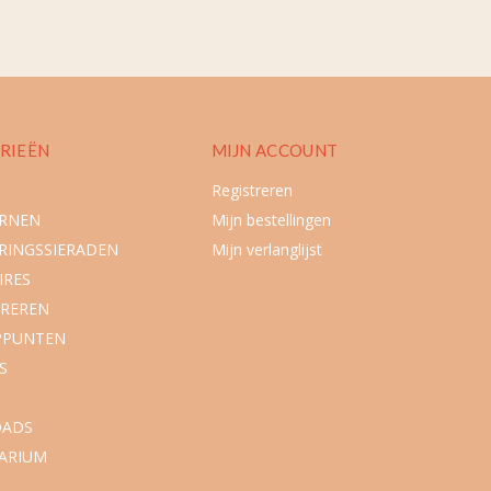
RIEËN
MIJN ACCOUNT
Registreren
URNEN
Mijn bestellingen
RINGSSIERADEN
Mijn verlanglijst
IRES
REREN
PPUNTEN
S
ADS
ARIUM