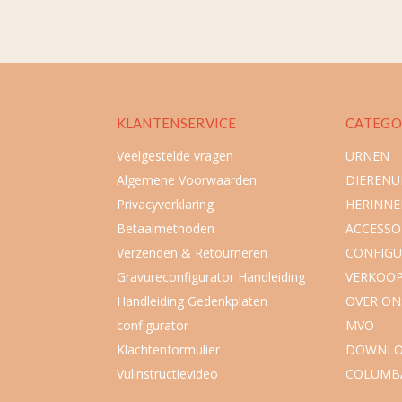
KLANTENSERVICE
CATEGO
Veelgestelde vragen
URNEN
Algemene Voorwaarden
DIEREN
Privacyverklaring
HERINNE
Betaalmethoden
ACCESSO
Verzenden & Retourneren
CONFIGU
Gravureconfigurator Handleiding
VERKOO
Handleiding Gedenkplaten
OVER ON
configurator
MVO
Klachtenformulier
DOWNLO
Vulinstructievideo
COLUMB