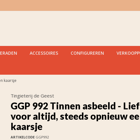
IERADEN
ACCESSOIRES
CONFIGUREREN
VERKOOP
en kaarsje
Tingieterij de Geest
GGP 992 Tinnen asbeeld - Lie
voor altijd, steeds opnieuw e
kaarsje
ARTIKELCODE
GGP992