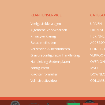
KLANTENSERVICE
CATEGO
Veelgestelde vragen
URNEN
Algemene Voorwaarden
DIEREN
Privacyverklaring
HERINNE
Betaalmethoden
ACCESSO
Verzenden & Retourneren
CONFIGU
Gravureconfigurator Handleiding
VERKOO
Handleiding Gedenkplaten
OVER ON
configurator
MVO
Klachtenformulier
DOWNLO
Vulinstructievideo
COLUMB