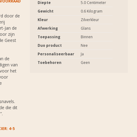
 VOORRAAD
Diepte
5.0 Centimeter
Gewicht
0.6 Kilogram
rd door de
Kleur
Zilverkleur
rij
rt-Jan de
Afwerking
Glans
oor zijn
Toepassing
Binnen
 de Geest
Duo product
Nee
Personaliseerbaar
Ja
an de
Toebehoren
Geen
digen van
 voor het
voor
e
snavels.
de die dit
”.
IER: 4-5