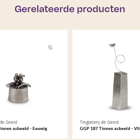
Gerelateerde producten
 de Geest
Tingieterij de Geest
innen asbeeld - Eeuwig
GGP 187 Tinnen asbeeld - Vlin
in liefde en trouw
ziel blijft bij mij