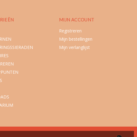
RIEËN
MIJN ACCOUNT
Registreren
URNEN
Mijn bestellingen
RINGSSIERADEN
Mijn verlanglijst
IRES
REREN
PPUNTEN
S
ADS
ARIUM