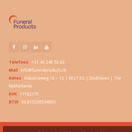
Telefoon
+31 40 248 50 60
Mail
info@funeralproducts.nl
Adres
Industrieweg 10 – 12 | 5627 BS | Eindhoven | The
Netherlands
KVK
17182375
BTW
NL815330534B01