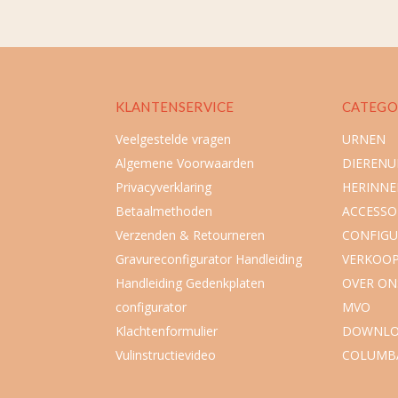
KLANTENSERVICE
CATEGO
Veelgestelde vragen
URNEN
Algemene Voorwaarden
DIEREN
Privacyverklaring
HERINNE
Betaalmethoden
ACCESSO
Verzenden & Retourneren
CONFIGU
Gravureconfigurator Handleiding
VERKOO
Handleiding Gedenkplaten
OVER ON
configurator
MVO
Klachtenformulier
DOWNLO
Vulinstructievideo
COLUMB