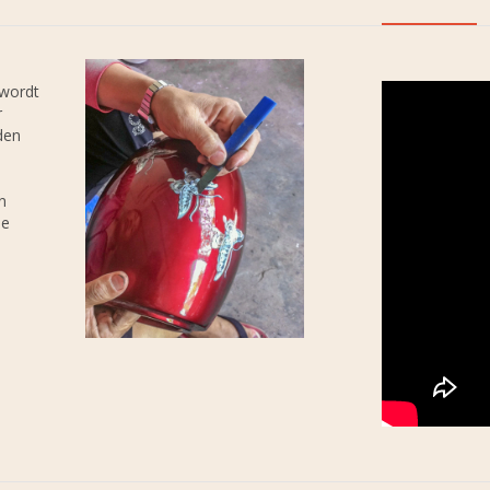
 wordt
r
den
n
ne