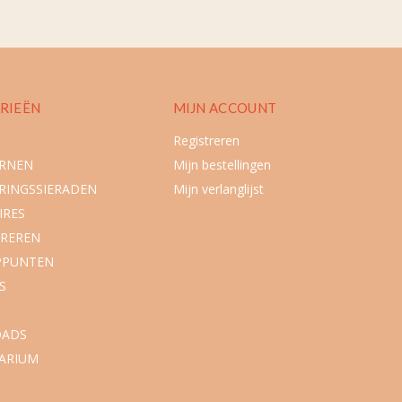
RIEËN
MIJN ACCOUNT
Registreren
URNEN
Mijn bestellingen
RINGSSIERADEN
Mijn verlanglijst
IRES
REREN
PPUNTEN
S
ADS
ARIUM