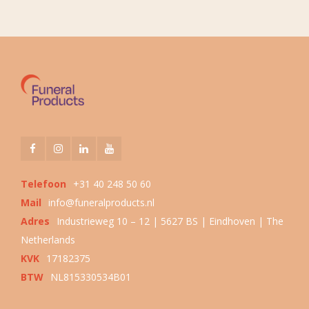
Telefoon
+31 40 248 50 60
Mail
info@funeralproducts.nl
Adres
Industrieweg 10 – 12 | 5627 BS | Eindhoven | The
Netherlands
KVK
17182375
BTW
NL815330534B01