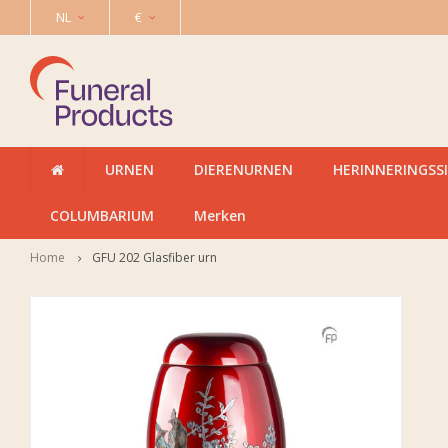
NL
€
URNEN
DIERENURNEN
HERINNERINGSS
COLUMBARIUM
Merken
Home
GFU 202 Glasfiber urn