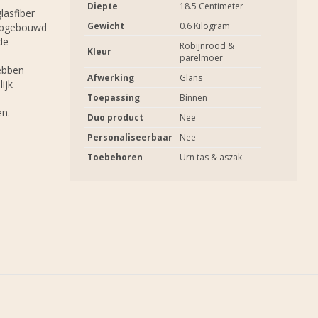
Diepte
18.5 Centimeter
lasfiber
Gewicht
0.6 Kilogram
 opgebouwd
de
Robijnrood &
Kleur
parelmoer
ebben
Afwerking
Glans
ijk
Toepassing
Binnen
en.
Duo product
Nee
Personaliseerbaar
Nee
Toebehoren
Urn tas & aszak