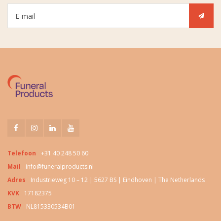
Telefoon
+31 40 248 50 60
Mail
info@funeralproducts.nl
Adres
Industrieweg 10 – 12 | 5627 BS | Eindhoven | The Netherlands
KVK
17182375
BTW
NL815330534B01