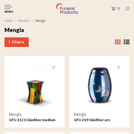
0
MENU
Home
Merken
Mengla
Mengla
Filters
Mengla
Mengla
GFU 212 S Glasfiber medium
GFU 219 Glasfiber urn
urn Diabolo