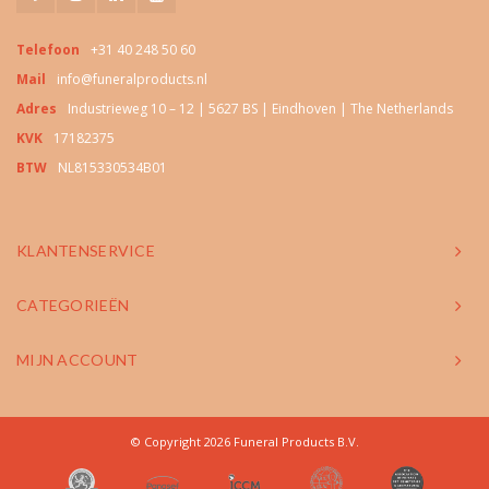
Telefoon
+31 40 248 50 60
Mail
info@funeralproducts.nl
Adres
Industrieweg 10 – 12 | 5627 BS | Eindhoven | The Netherlands
KVK
17182375
BTW
NL815330534B01
KLANTENSERVICE
CATEGORIEËN
MIJN ACCOUNT
© Copyright 2026 Funeral Products B.V.