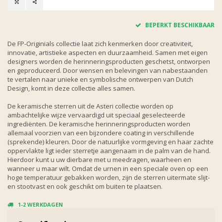
BEPERKT BESCHIKBAAR
De FP-Originials collectie laat zich kenmerken door creativiteit,
innovatie, artistieke aspecten en duurzaamheid. Samen met eigen
designers worden de herinneringsproducten geschetst, ontworpen
en geproduceerd. Door wensen en belevingen van nabestaanden
te vertalen naar unieke en symbolische ontwerpen van Dutch
Design, komt in deze collectie alles samen.
De keramische sterren uit de Asteri collectie worden op
ambachtelijke wijze vervaardigd uit speciaal geselecteerde
ingrediënten. De keramische herinneringsproducten worden
allemaal voorzien van een bijzondere coating in verschillende
(sprekende) kleuren. Door de natuurlijke vormgeving en haar zachte
oppervlakte ligt ieder sterretje aangenaam in de palm van de hand.
Hierdoor kunt u uw dierbare met u meedragen, waarheen en
wanneer u maar wilt. Omdat de urnen in een speciale oven op een
hoge temperatuur gebakken worden, zijn de sterren uitermate slijt-
en stootvast en ook geschikt om buiten te plaatsen.
1-2 WERKDAGEN