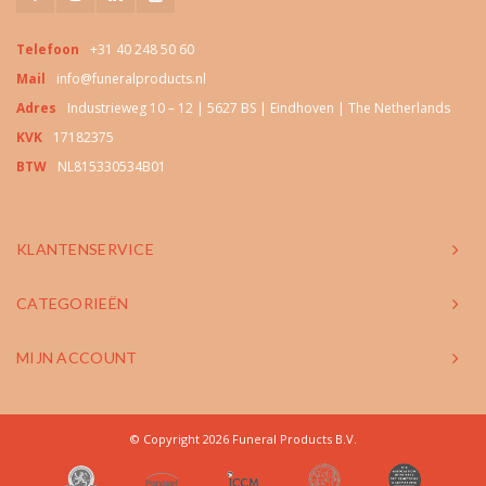
Telefoon
+31 40 248 50 60
Mail
info@funeralproducts.nl
Adres
Industrieweg 10 – 12 | 5627 BS | Eindhoven | The Netherlands
KVK
17182375
BTW
NL815330534B01
KLANTENSERVICE
CATEGORIEËN
MIJN ACCOUNT
© Copyright 2026 Funeral Products B.V.