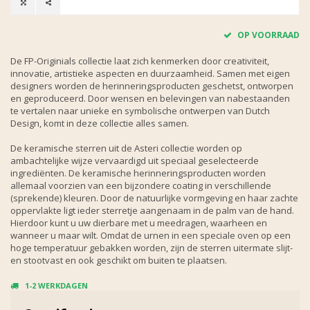
OP VOORRAAD
De FP-Originials collectie laat zich kenmerken door creativiteit,
innovatie, artistieke aspecten en duurzaamheid. Samen met eigen
designers worden de herinneringsproducten geschetst, ontworpen
en geproduceerd. Door wensen en belevingen van nabestaanden
te vertalen naar unieke en symbolische ontwerpen van Dutch
Design, komt in deze collectie alles samen.
De keramische sterren uit de Asteri collectie worden op
ambachtelijke wijze vervaardigd uit speciaal geselecteerde
ingrediënten. De keramische herinneringsproducten worden
allemaal voorzien van een bijzondere coating in verschillende
(sprekende) kleuren. Door de natuurlijke vormgeving en haar zachte
oppervlakte ligt ieder sterretje aangenaam in de palm van de hand.
Hierdoor kunt u uw dierbare met u meedragen, waarheen en
wanneer u maar wilt. Omdat de urnen in een speciale oven op een
hoge temperatuur gebakken worden, zijn de sterren uitermate slijt-
en stootvast en ook geschikt om buiten te plaatsen.
1-2 WERKDAGEN