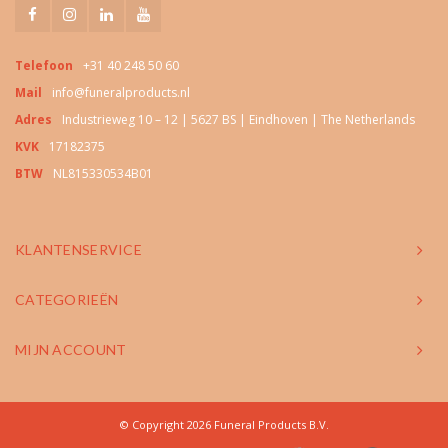
Telefoon
+31 40 248 50 60
Mail
info@funeralproducts.nl
Adres
Industrieweg 10 – 12 | 5627 BS | Eindhoven | The Netherlands
KVK
17182375
BTW
NL815330534B01
KLANTENSERVICE
CATEGORIEËN
MIJN ACCOUNT
© Copyright 2026 Funeral Products B.V.