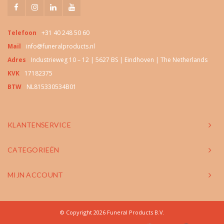
Telefoon
+31 40 248 50 60
Mail
info@funeralproducts.nl
Adres
Industrieweg 10 – 12 | 5627 BS | Eindhoven | The Netherlands
KVK
17182375
BTW
NL815330534B01
KLANTENSERVICE
CATEGORIEËN
MIJN ACCOUNT
© Copyright 2026 Funeral Products B.V.