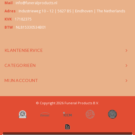
Mail
info@funeralproducts.nl
Adres
Industrieweg 10 – 12 | 5627 BS | Eindhoven | The Netherlands
KVK
17182375
BTW
NL815330534B01
KLANTENSERVICE
CATEGORIEËN
MIJN ACCOUNT
© Copyright 2026 Funeral Products B.V.