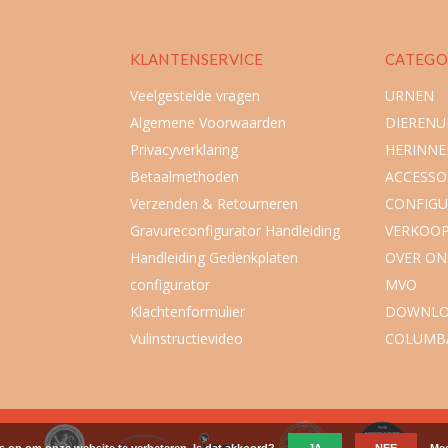
KLANTENSERVICE
CATEGO
Veelgestelde vragen
URNEN
Algemene Voorwaarden
DIEREN
Privacyverklaring
HERINNE
Betaalmethoden
ACCESSO
Verzenden & Retourneren
CONFIGU
Gravureconfigurator Handleiding
VERKOO
Handleiding Gedenkplaten
OVER ON
configurator
MVO
Klachtenformulier
DOWNLO
Vulinstructievideo
COLUMB