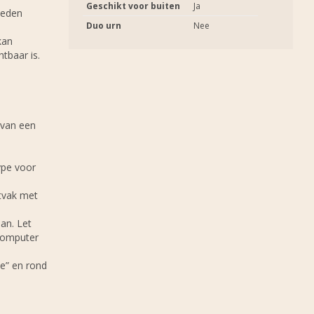
Geschikt voor buiten
Ja
heden
Duo urn
Nee
kan
tbaar is.
 van een
ype voor
stvak met
an. Let
 computer
e” en rond