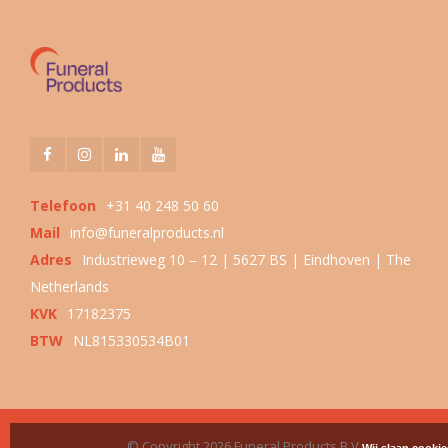
Telefoon
+31 40 248 50 60
Mail
info@funeralproducts.nl
Adres
Industrieweg 10 – 12 | 5627 BS | Eindhoven | The
Netherlands
KVK
17182375
BTW
NL815330534B01
© Copyright 2026 Funeral Products B.V.