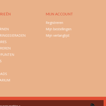
RIEËN
MIJN ACCOUNT
Registreren
URNEN
Mijn bestellingen
RINGSSIERADEN
Mijn verlanglijst
IRES
REREN
PPUNTEN
S
ADS
ARIUM