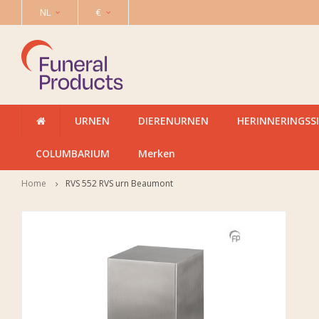
NL
€
URNEN
DIERENURNEN
HERINNERINGSS
COLUMBARIUM
Merken
Home
RVS 552 RVS urn Beaumont