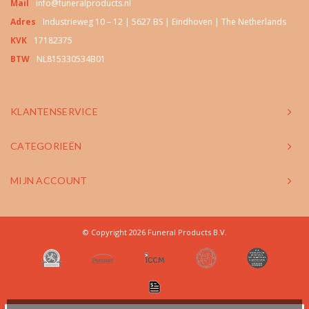
Mail
info@funeralproducts.nl
Adres
Industrieweg 10 – 12 | 5627 BS | Eindhoven | The Netherlands
KVK
17182375
BTW
NL815330534B01
KLANTENSERVICE
CATEGORIEËN
MIJN ACCOUNT
© Copyright 2026 Funeral Products B.V.