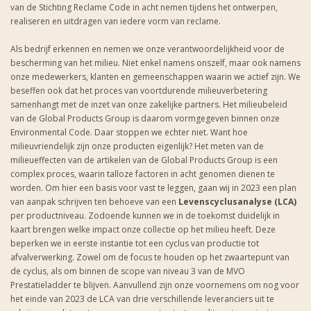
van de Stichting Reclame Code in acht nemen tijdens het ontwerpen,
realiseren en uitdragen van iedere vorm van reclame.
Als bedrijf erkennen en nemen we onze verantwoordelijkheid voor de
bescherming van het milieu. Niet enkel namens onszelf, maar ook namens
onze medewerkers, klanten en gemeenschappen waarin we actief zijn. We
beseffen ook dat het proces van voortdurende milieuverbetering
samenhangt met de inzet van onze zakelijke partners. Het milieubeleid
van de Global Products Group is daarom vormgegeven binnen onze
Environmental Code. Daar stoppen we echter niet. Want hoe
milieuvriendelijk zijn onze producten eigenlijk? Het meten van de
milieueffecten van de artikelen van de Global Products Group is een
complex proces, waarin talloze factoren in acht genomen dienen te
worden. Om hier een basis voor vast te leggen, gaan wij in 2023 een plan
van aanpak schrijven ten behoeve van een
Levenscyclusanalyse (LCA)
per productniveau. Zodoende kunnen we in de toekomst duidelijk in
kaart brengen welke impact onze collectie op het milieu heeft. Deze
beperken we in eerste instantie tot een cyclus van productie tot
afvalverwerking. Zowel om de focus te houden op het zwaartepunt van
de cyclus, als om binnen de scope van niveau 3 van de MVO
Prestatieladder te blijven. Aanvullend zijn onze voornemens om nog voor
het einde van 2023 de LCA van drie verschillende leveranciers uit te