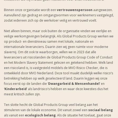
Binnen onze organisatie wordt een
vertrouwenspersoon
aangewezen.
Aanvullend zijn gedrag en omgangsvormen voor werknemers vastgelegd,
zodat iedereen zich op de werkvloer veilig en vertrouwd voelt.
Niet alleen binnen, maar ook buiten de organisatie vinden we eerlijke en
veilige werkomgevingen belangrijk. Als Global Products Group werken we
op product- en dienstniveau samen met lokale, nationale en
internationale leveranciers. Daarin zien wij geen ruimte voor moderne
slavernij. Om dit ook te waarborgen, willen we in 2023 dat alle
leveranciers uit risicolanden de Global Products Group Code of Conduct
en het Modern Slavery Statement gelezen en getekend hebben. Welk land
een risicoland is, is vastgesteld middels de MVO Risico Checker, die is
ontwikkeld door MVO Nederland. Deze tool maakt duidelijk welke risico’s
betrekking hebben op welk geselecteerd land. Daarin leggen wij onze
focus eerst op de landen die ‘
Dwangarbeid & Mensenhandel
’ en
‘
Kinderarbeid
’ als landrisico’s hebben en waar deze kwesties dus het
meest kritisch zullen zijn.
Ten slotte hecht de Global Products Group veel belang aan het
stimuleren van de lokale economie. Dit vanuit zowel een
sociaal belang
als vanuit een
ecologisch belang
. Als de situatie het toelaat, gaat onze