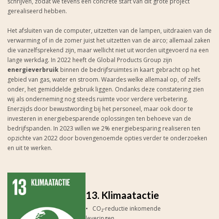
schrijven, zodat we tevens een concrete start van dit grote project
gerealiseerd hebben.
Het afsluiten van de computer, uitzetten van de lampen, uitdraaien van de
verwarming of in de zomer juist het uitzetten van de airco; allemaal zaken
die vanzelfsprekend zijn, maar wellicht niet uit worden uitgevoerd na een
lange werkdag. In 2022 heeft de Global Products Group zijn
energieverbruik
binnen de bedrijfsruimtes in kaart gebracht op het
gebied van gas, water en stroom. Waardes welke allemaal op, of zelfs
onder, het gemiddelde gebruik liggen. Ondanks deze constatering zien
wij als onderneming nog steeds ruimte voor verdere verbetering.
Enerzijds door bewustwording bij het personeel, maar ook door te
investeren in energiebesparende oplossingen ten behoeve van de
bedrijfspanden. In 2023 willen we 2% energiebesparing realiseren ten
opzichte van 2022 door bovengenoemde opties verder te onderzoeken
en uit te werken.
13. Klimaatactie
• CO₂-reductie inkomende
leveringen