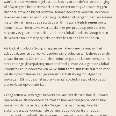
wanneer deze worden afgekeurd op basis van een defect, beschadiging
of afwijking van het basismodel. Dit wil echter niet bij voorbaat zeggen
dat deze artikelen bij het restafval gedaan hoeven te worden. Meerdere
leveranciers kunnen producten nog herstellen of hergebruiken, en andere
materialen zijn nog goed recyclebaar. Om deze
afvalstromen
om te
kunnen zetten tot nieuwe waarde, dient er per productgroep eerst een
nulpunt vastgesteld te worden, zodat de Global Products Group hier in
de verdere toekomst specifieke doelstellingen aan kan koppelen.
Als Global Products Group snappen we het enorme belang van het
adequaat, snel en correct verzenden van producten ten behoeve van de
uitvaartbranche. Om emotionele producten goed te kunnen versturen, is
sterk en degelijk verpakkingsmateriaal nodig. Voor 2023 gaat de Global
Products Group onderzoeken welke
duurzame substituten
men voor
plastic opvulmateriaal kan gebruiken met betrekking tot uitgaande
pakketten. Dit middels het gebruik van gerecycled plastic óf biologisch
afbreekbaar opvulmateriaal.
Graag zetten wij ons eigen netwerk ook aan het denken: hoe duurzaam
opereren wij als onderneming? Wat en hoe waarborgen wij dit en hoe
passen wij dit toe in de praktijk? Vragen die wij onze significante
stakeholders, de voornaamste belanghebbende partijen, hebben
voorgelegd ter zelfreflectie. Niet om met een vinger te wijzen, maar ter