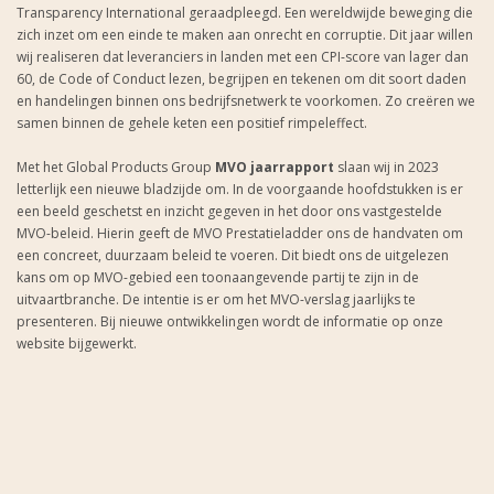
Transparency International geraadpleegd. Een wereldwijde beweging die
zich inzet om een einde te maken aan onrecht en corruptie. Dit jaar willen
wij realiseren dat leveranciers in landen met een CPI-score van lager dan
60, de Code of Conduct lezen, begrijpen en tekenen om dit soort daden
en handelingen binnen ons bedrijfsnetwerk te voorkomen. Zo creëren we
samen binnen de gehele keten een positief rimpeleffect.
Met het Global Products Group
MVO jaarrapport
slaan wij in 2023
letterlijk een nieuwe bladzijde om. In de voorgaande hoofdstukken is er
een beeld geschetst en inzicht gegeven in het door ons vastgestelde
MVO-beleid. Hierin geeft de MVO Prestatieladder ons de handvaten om
een concreet, duurzaam beleid te voeren. Dit biedt ons de uitgelezen
kans om op MVO-gebied een toonaangevende partij te zijn in de
uitvaartbranche. De intentie is er om het MVO-verslag jaarlijks te
presenteren. Bij nieuwe ontwikkelingen wordt de informatie op onze
website bijgewerkt.