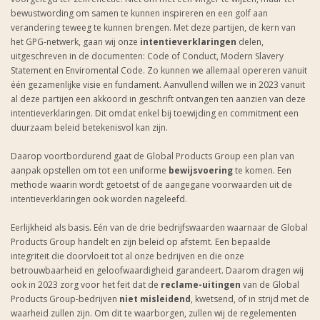
bewustwording om samen te kunnen inspireren en een golf aan
verandering teweeg te kunnen brengen. Met deze partijen, de kern van
het GPG-netwerk, gaan wij onze
intentieverklaringen
delen,
uitgeschreven in de documenten: Code of Conduct, Modern Slavery
Statement en Enviromental Code. Zo kunnen we allemaal opereren vanuit
één gezamenlijke visie en fundament. Aanvullend willen we in 2023 vanuit
al deze partijen een akkoord in geschrift ontvangen ten aanzien van deze
intentieverklaringen. Dit omdat enkel bij toewijding en commitment een
duurzaam beleid betekenisvol kan zijn.
Daarop voortbordurend gaat de Global Products Group een plan van
aanpak opstellen om tot een uniforme
bewijsvoering
te komen. Een
methode waarin wordt getoetst of de aangegane voorwaarden uit de
intentieverklaringen ook worden nageleefd.
Eerlijkheid als basis. Eén van de drie bedrijfswaarden waarnaar de Global
Products Group handelt en zijn beleid op afstemt. Een bepaalde
integriteit die doorvloeit tot al onze bedrijven en die onze
betrouwbaarheid en geloofwaardigheid garandeert. Daarom dragen wij
ook in 2023 zorg voor het feit dat de
reclame-uitingen
van de Global
Products Group-bedrijven
niet misleidend
, kwetsend, of in strijd met de
waarheid zullen zijn. Om dit te waarborgen, zullen wij de regelementen