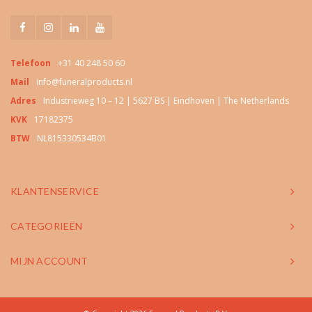
Telefoon
+31 40 248 50 60
Mail
info@funeralproducts.nl
Adres
Industrieweg 10 – 12 | 5627 BS | Eindhoven | The Netherlands
KVK
17182375
BTW
NL815330534B01
KLANTENSERVICE
CATEGORIEËN
MIJN ACCOUNT