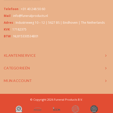
Telefoon
+31 40 248 50 60
Mail
info@funeralproducts.nl
Adres
Industrieweg 10 – 12 | 5627 BS | Eindhoven | The Netherlands
KVK
17182375
BTW
NL815330534B01
KLANTENSERVICE
CATEGORIEËN
MIJN ACCOUNT
© Copyright 2026 Funeral Products B.V.