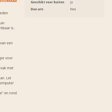
 VOORRAAD
Geschikt voor buiten
Ja
Duo urn
Nee
heden
kan
htbaar is.
 van een
ype voor
stvak met
an. Let
 computer
e” en rond