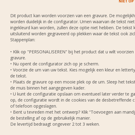
NIET OP
Dit product kan worden voorzien van een gravure. De mogelijk
worden duidelijk in de configurator. Urnen waarvan de tekst niet
ingekleurd kan worden, zullen deze optie niet hebben. De tekst 
uitsluitend worden gegraveerd op plekken waar de tekst ook zic
Stappenplan:
• Klik op "PERSONALISEREN" bij het product dat u wilt voorzien
gravure.
• Nu opent de configurator zich op je scherm.
• Voorzie de urn van uw tekst. Kies mogelijk een kleur en lettert
de tekst.
• Plaats de gravure op een mooie plek op de urn. Sleep het tek
de muis binnen het aangegeven kader.
• U kunt de configuratie opslaan om eventueel later verder te ga
op, de configuratie wordt in de cookies van de desbetreffende
of telefoon opgeslagen.
• Bent u tevreden met het ontwerp? Klik “Toevoegen aan mandj
de bestelling af op de gebruikelijk manier.
De levertijd bedraagt ongeveer 2 tot 3 weken.