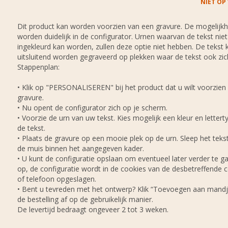
NIET OP
Dit product kan worden voorzien van een gravure. De mogelijk
worden duidelijk in de configurator. Urnen waarvan de tekst niet
ingekleurd kan worden, zullen deze optie niet hebben. De tekst 
uitsluitend worden gegraveerd op plekken waar de tekst ook zic
Stappenplan:
• Klik op "PERSONALISEREN" bij het product dat u wilt voorzien
gravure.
• Nu opent de configurator zich op je scherm.
• Voorzie de urn van uw tekst. Kies mogelijk een kleur en lettert
de tekst.
• Plaats de gravure op een mooie plek op de urn. Sleep het tek
de muis binnen het aangegeven kader.
• U kunt de configuratie opslaan om eventueel later verder te ga
op, de configuratie wordt in de cookies van de desbetreffende
of telefoon opgeslagen.
• Bent u tevreden met het ontwerp? Klik “Toevoegen aan mandj
de bestelling af op de gebruikelijk manier.
De levertijd bedraagt ongeveer 2 tot 3 weken.