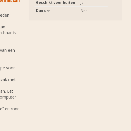
 VOORRAAD
Geschikt voor buiten
Ja
Duo urn
Nee
heden
kan
htbaar is.
 van een
ype voor
stvak met
an. Let
 computer
e” en rond