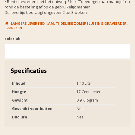
• Bent u tevreden met het ontwerp? Klik “Toevoegen aan mandje” en
rond de bestelling af op de gebruikelijk manier.
De levertijd bedraagt ongeveer 2 tot 3 weken.
LANGERE LEVERTIJD I.V.M. TIJDELIJKE ZOMERSLUITING GRAVEERDER:
5-6 WEKEN
colorlab:
Specificaties
Inhoud
1,40 Liter
Hoogte
17 Centimeter
Gewicht
0,9 Kilogram
Geschikt voor buiten
Nee
Duo urn
Nee