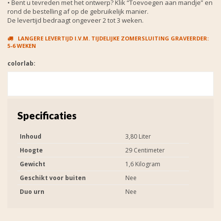
• Bent u tevreden met het ontwerp? Klik “Toevoegen aan mandje” en
rond de bestelling af op de gebruikelijk manier.
De levertijd bedraagt ongeveer 2 tot 3 weken.
LANGERE LEVERTIJD I.V.M. TIJDELIJKE ZOMERSLUITING GRAVEERDER:
5-6 WEKEN
colorlab:
Specificaties
Inhoud
3,80 Liter
Hoogte
29 Centimeter
Gewicht
1,6 Kilogram
Geschikt voor buiten
Nee
Duo urn
Nee