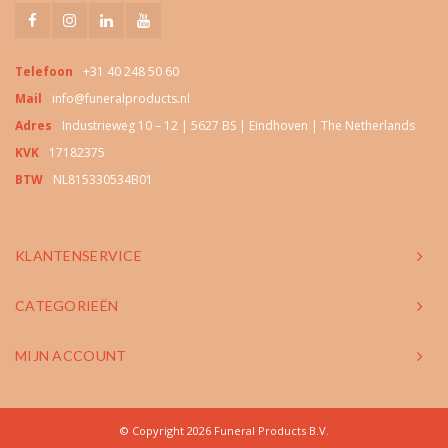
Telefoon
+31 40 248 50 60
Mail
info@funeralproducts.nl
Adres
Industrieweg 10 – 12 | 5627 BS | Eindhoven | The Netherlands
KVK
17182375
BTW
NL815330534B01
KLANTENSERVICE
CATEGORIEËN
MIJN ACCOUNT
© Copyright 2026 Funeral Products B.V.