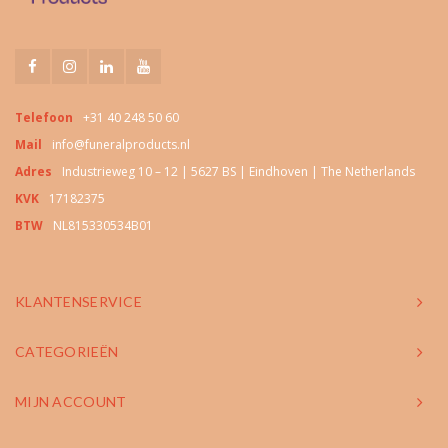
Telefoon
+31 40 248 50 60
Mail
info@funeralproducts.nl
Adres
Industrieweg 10 – 12 | 5627 BS | Eindhoven | The Netherlands
KVK
17182375
BTW
NL815330534B01
KLANTENSERVICE
CATEGORIEËN
MIJN ACCOUNT