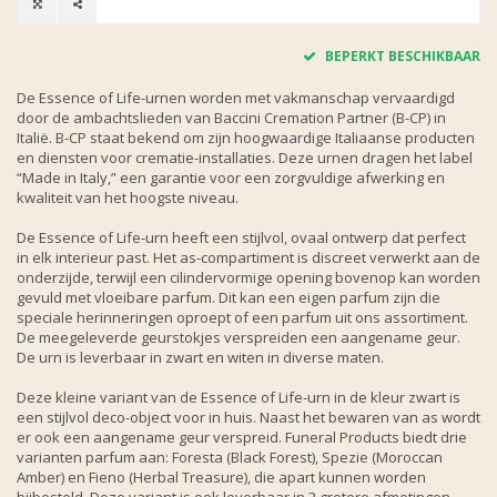
BEPERKT BESCHIKBAAR
De Essence of Life-urnen worden met vakmanschap vervaardigd
door de ambachtslieden van Baccini Cremation Partner (B-CP) in
Italië. B-CP staat bekend om zijn hoogwaardige Italiaanse producten
en diensten voor crematie-installaties. Deze urnen dragen het label
“Made in Italy,” een garantie voor een zorgvuldige afwerking en
kwaliteit van het hoogste niveau.
De Essence of Life-urn heeft een stijlvol, ovaal ontwerp dat perfect
in elk interieur past. Het as-compartiment is discreet verwerkt aan de
onderzijde, terwijl een cilindervormige opening bovenop kan worden
gevuld met vloeibare parfum. Dit kan een eigen parfum zijn die
speciale herinneringen oproept of een parfum uit ons assortiment.
De meegeleverde geurstokjes verspreiden een aangename geur.
De urn is leverbaar in zwart en witen in diverse maten.
Deze kleine variant van de Essence of Life-urn in de kleur zwart is
een stijlvol deco-object voor in huis. Naast het bewaren van as wordt
er ook een aangename geur verspreid. Funeral Products biedt drie
varianten parfum aan: Foresta (Black Forest), Spezie (Moroccan
Amber) en Fieno (Herbal Treasure), die apart kunnen worden
bijbesteld. Deze variant is ook leverbaar in 2 grotere afmetingen.