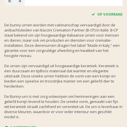
OP VOORRAAD
De bunny urnen worden met vakmanschap vervaardigd door de
ambachtslieden van Baccini Cremation Partner (B-CP) in Italië. B-CP
staat bekend om zijn hoogwaardige Italiaanse urnen voor mensen
en dieren, maar ook om producten en diensten voor crematie-
installaties. Deze dierenurnen dragen het label “Made in Italy,” een
garantie voor een zorgvuldige afwerking en kwaliteit van het
hoogste niveau.
De urnen zijn vervaardigd uit hoogwaardige keramiek. Keramiek is
een duurzaam en tijdloos materiaal dat warmte en elegantie
uitstraalt. Deze unieke urnen hebben de vorm van een konijn en
bieden een speelse en troostrijke manier om een geliefd dier te
herdenken.
De Bunny-urn is met zorg ontworpen om herinneringen aan een
geliefd konijn levend te houden. De unieke vorm, gemaakt van fijn
wit keramiek straalt zachtheid en sereniteit uit. De urn is leverbaar in
diverse kleuren, waardoor er voor ieder interieur een geschikt
model is.