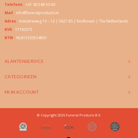
Telefoon
+31 40 248 50 60
Mail
info@funeralproducts.nl
Adres
Industrieweg 10 – 12 | 5627 BS | Eindhoven | The Netherlands
KVK
17182375
BTW
NL815330534B01
KLANTENSERVICE
CATEGORIEËN
MIJN ACCOUNT
© Copyright 2026 Funeral Products B.V.