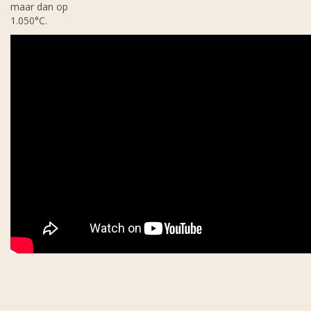
maar dan op
1.050°C.