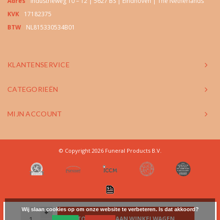
Adres
Industrieweg 10 – 12 | 5627 BS | Eindhoven | The Netherlands
KVK
17182375
BTW
NL815330534B01
KLANTENSERVICE
CATEGORIEËN
MIJN ACCOUNT
© Copyright 2026 Funeral Products B.V.
Wij slaan cookies op om onze website te verbeteren. Is dat akkoord?
+
TOEVOEGEN AAN WINKELWAGEN