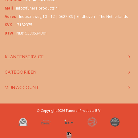
Mail
info@funeralproducts.nl
Adres
Industrieweg 10 – 12 | 5627 BS | Eindhoven | The Netherlands
KVK
17182375
BTW
NL815330534B01
KLANTENSERVICE
CATEGORIEËN
MIJN ACCOUNT
© Copyright 2026 Funeral Products B.V.