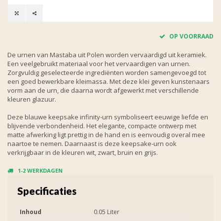
OP VOORRAAD
De urnen van Mastaba uit Polen worden vervaardigd uit keramiek.
Een veelgebruikt materiaal voor het vervaardigen van urnen.
Zorgvuldig geselecteerde ingrediënten worden samengevoegd tot
een goed bewerkbare kleimassa. Met deze klei geven kunstenaars
vorm aan de urn, die daarna wordt afgewerkt met verschillende
kleuren glazuur.
Deze blauwe keepsake infinity-urn symboliseert eeuwige liefde en
blijvende verbondenheid. Het elegante, compacte ontwerp met
matte afwerking ligt prettig in de hand en is eenvoudig overal mee
naartoe te nemen. Daarnaast is deze keepsake-urn ook
verkrijgbaar in de kleuren wit, zwart, bruin en grijs.
1-2 WERKDAGEN
Specificaties
Inhoud
0.05 Liter