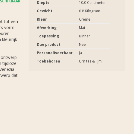
SCHIKBAAR
Diepte
10.0 Centimeter
Gewicht
0.8 Kilogram
Kleur
Crème
t tot een
rs vorm
Afwerking
Mat
euren
Toepassing
Binnen
 kleurrijk
Duo product
Nee
Personaliseerbaar
Ja
t ontwerp
Toebehoren
Urn tas & lijm
 tijdloze
 Venezia
rwerp dat