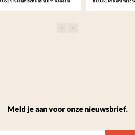
eramische mini urn Venezia
KU 061 M Keramische mediu
Venezia
Meld je aan voor onze nieuwsbrief.