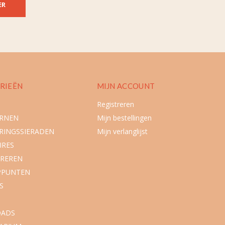
ER
RIEËN
MIJN ACCOUNT
Registreren
URNEN
Mijn bestellingen
RINGSSIERADEN
Mijn verlanglijst
IRES
REREN
PPUNTEN
S
ADS