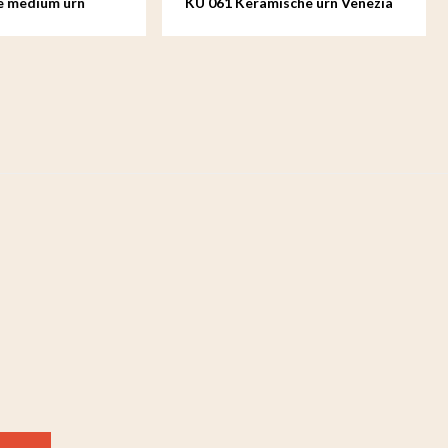
m urn
KU 061 Keramische urn Venezia