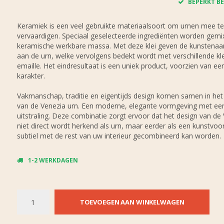
BEPERKT BE
Keramiek is een veel gebruikte materiaalsoort om urnen mee te
vervaardigen. Speciaal geselecteerde ingrediënten worden gemix
keramische werkbare massa. Met deze klei geven de kunstenaa
aan de urn, welke vervolgens bedekt wordt met verschillende kl
emaille. Het eindresultaat is een uniek product, voorzien van een
karakter.
Vakmanschap, traditie en eigentijds design komen samen in he
van de Venezia urn. Een moderne, elegante vormgeving met een
uitstraling. Deze combinatie zorgt ervoor dat het design van de
niet direct wordt herkend als urn, maar eerder als een kunstvoo
subtiel met de rest van uw interieur gecombineerd kan worden.
1-2 WERKDAGEN
TOEVOEGEN AAN WINKELWAGEN