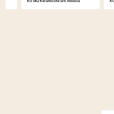
KU 062 Keramische urn Venezia
KU 061 S K