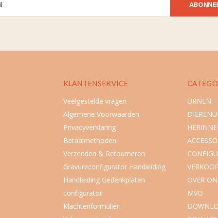
ABONNE
KLANTENSERVICE
CATEGO
Veelgestelde vragen
URNEN
Algemene Voorwaarden
DIEREN
Privacyverklaring
HERINNE
Betaalmethoden
ACCESSO
Verzenden & Retourneren
CONFIGU
Gravureconfigurator Handleiding
VERKOO
Handleiding Gedenkplaten
OVER ON
configurator
MVO
Klachtenformulier
DOWNLO