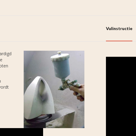
Vulinstructie
ardigd
he
goten
n
wordt